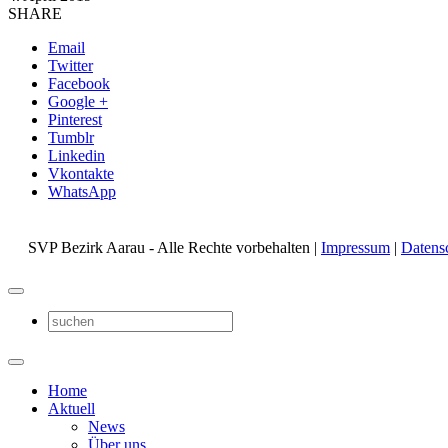
SHARE
Email
Twitter
Facebook
Google +
Pinterest
Tumblr
Linkedin
Vkontakte
WhatsApp
SVP Bezirk Aarau - Alle Rechte vorbehalten |
Impressum
|
Datens
Home
Aktuell
News
Über uns